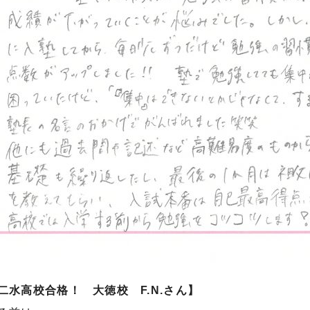
二水高校合格！ 大徳校 F.N.さん】